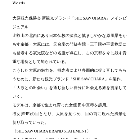
Words
大原観光保勝会 新観光ブランド「SHE SAW OHARA」メインビ
ジュアル
比叡山の北西にあり日本仏教の源流と慎ましやかな原風景をか
もす京都・大原には、天台宗の門跡寺院・三千院や平家物語に
も登場する寂光院などの名勝が点在し、古の京都を今に残す貴
重な場所として知られている。
こうした大原の魅力を、観光者により多面的に捉え直してもら
うために、新たな観光ブランド「SHE SAW OHARA」を製作。
「大原との出会い」を通じ新しい自分に出会える旅を提案して
いく。
モデルは、京都で生まれ育った女優 田中真琴を起用。
彼女(SHE)の目となり、大原を見つめ、目の前に現れた風景を
切り取っていった。
〈SHE SAW OHARA BRAND STATEMENT〉