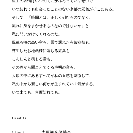
里山の表情はいつの間にか移ろっていくせいで、
いつ訪れても出会ったことのない京都の景色がそこにある。
そして、「時間とは、正しく刻むものでなく、
流れに身をまかせるものなのではないか」と、
私に問いかけてくれるのだ。
風薫る頃の高い空も、露で濡れた赤紫蘇畑も、
苔生したお地蔵様に落ちる紅葉も、
しんしんと積もる雪も、
その奥から聞こえてくる声明の音も。
大原の中にあるすべてが私の五感を刺激して、
私の中から新しい何かが生まれていく気がする。
いつ来ても、何度訪れても。
Credits
Client
大原観光保勝会