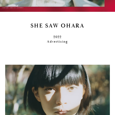
S
H
E
S
A
W
O
H
A
R
A
2022
Advertising