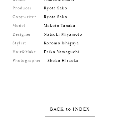
Producer
Ryota Sako
Copywriter
Ryota Sako
Model
Makoto Tanaka
Designer
Natsuki Miyamoto
Stylist
Koromo Ishigaya
Hair&Make
Eriko Yamaguchi
Photographer
Shoko Hiraoka
BACK to INDEX