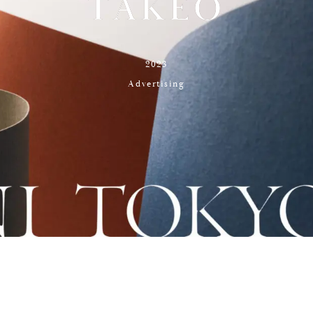
T
A
K
E
O
2023
Advertising